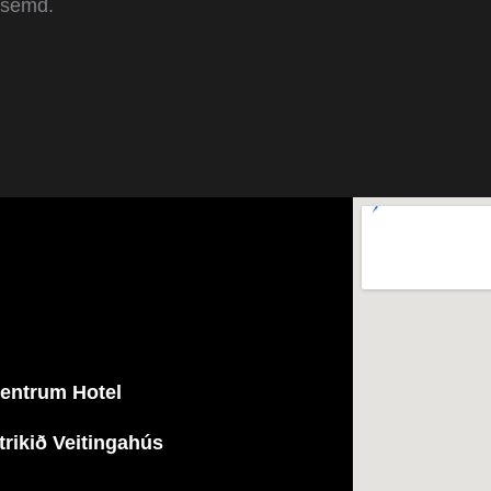
gasemd.
entrum Hotel
trikið Veitingahús