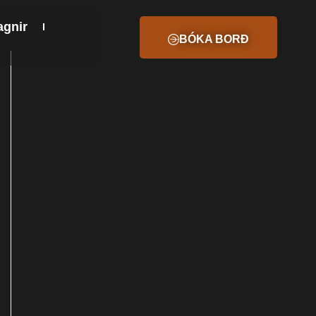
gnir
BÓKA BORÐ