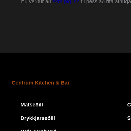
Þú verður að
skrá þig inn
til þess að rita athu
Centrum Kitchen & Bar
Matseðill
C
Drykkjarseðill
S