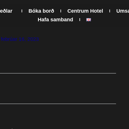
eðlar
Bóka borð
Centrum Hotel
Umsa
Hafa samband
/
febrúar 16, 2023