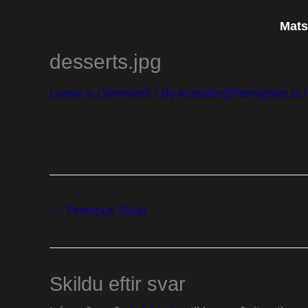
Skip
Mats
to
content
desserts.jpg
Leave a Comment
/ By
kristofer@herrabyte.is
←
Previous Skrár
Skildu eftir svar