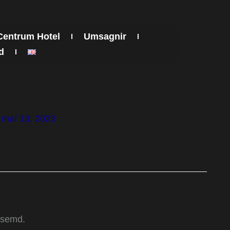
Centrum Hotel
Umsagnir
d
/
maí 13, 2023
gasemd.