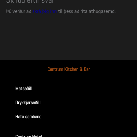
Skildu eftir svar
Þú verður að
skrá þig inn
til þess að rita athugasemd.
Centrum Kitchen & Bar
Matseðill
Drykkjarseðill
Hafa samband
Centrum Hotel