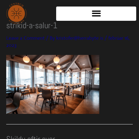
Skip
to
content
strikid-a-salur-1
Leave a Comment
/ By
kristofer@herrabyte.is
/
febrúar 16,
2023